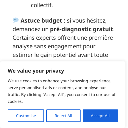
collectif.
Astuce budget :
si vous hésitez,
demandez un
pré-diagnostic gratuit
.
Certains experts offrent une première
analyse sans engagement pour
estimer le gain potentiel avant toute
facturation.
We value your privacy
We use cookies to enhance your browsing experience,
serve personalised ads or content, and analyse our
Les erreurs à éviter
traffic. By clicking "Accept All", you consent to our use of
avec un expert d’assuré
cookies.
Customise
Reject All
Accept All
Même si le recours à un expert est