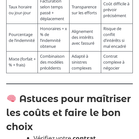
Facturation
Coût difficile à
Taux horaire
selon temps
Transparence
prévoir
ou jour-jour
passé +
sur les efforts
précisément
déplacement
Honoraires = x
Risque de
Alignement
Pourcentage
% de
conflit
des intérêts
de l’indemnité
l’indemnité
d’intérêts si
avec l’assuré
obtenue
mal encadré
Combinaison
Adapté à
Contrat
Mixte (forfait +
des modèles
sinistres
complexe à
% + frais)
précédents
complexes
négocier
Astuces pour maîtriser
les coûts et faire le bon
choix
Vérifiez votre
contrat