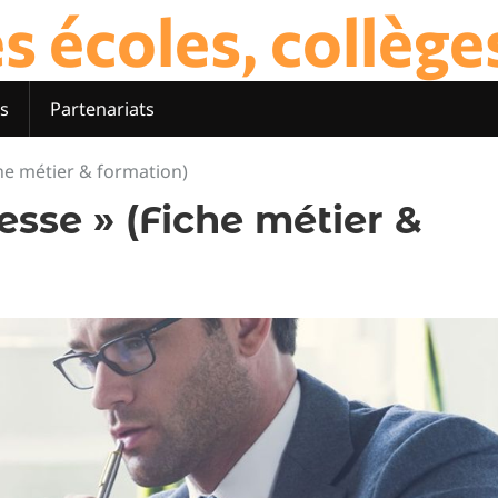
 écoles, collèges 
s
Partenariats
che métier & formation)
esse » (Fiche métier &