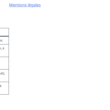
Mentions légales
s.
, à
at),
e