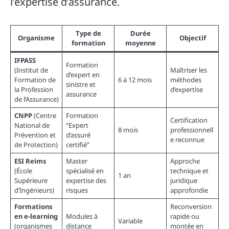
l’expertise d’assurance.
Type de
Durée
Organisme
Objectif
formation
moyenne
IFPASS
Formation
(Institut de
Maîtriser les
d’expert en
Formation de
6 à 12 mois
méthodes
sinistre et
la Profession
d’expertise
assurance
de l’Assurance)
CNPP
(Centre
Formation
Certification
National de
“Expert
8 mois
professionnell
Prévention et
d’assuré
e reconnue
de Protection)
certifié”
ESI Reims
Master
Approche
(École
spécialisé en
technique et
1 an
Supérieure
expertise des
juridique
d’Ingénieurs)
risques
approfondie
Formations
Reconversion
en e-learning
Modules à
rapide ou
Variable
(organismes
distance
montée en