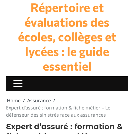
Répertoire et
Skip
to
content
évaluations des
écoles, collèges et
lycées : le guide
essentiel
Home
Assurance
Expert d’assuré : formation & fiche métier – Le
défenseur des sinistrés face aux assurances
Expert d’assuré : formation &