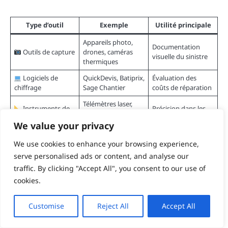
Type d’outil
Exemple
Utilité principale
Appareils photo,
Documentation
Outils de capture
drones, caméras
visuelle du sinistre
thermiques
Logiciels de
QuickDevis, Batiprix,
Évaluation des
chiffrage
Sage Chantier
coûts de réparation
Télémètres laser,
Instruments de
Précision dans les
niveaux
mesure
relevés
électroniques
We value your privacy
Logiciels
ClaimsExpert,
Gestion et suivi des
We use cookies to enhance your browsing experience,
d’expertise
ExpertSystèmes
dossiers clients
serve personalised ads or content, and analyse our
Code des
Références
traffic. By clicking "Accept All", you consent to our use of
Base
assurances, normes
juridiques et
documentaire
cookies.
techniques
techniques
Customise
Reject All
Accept All
Astuce pratique :
un bon expert