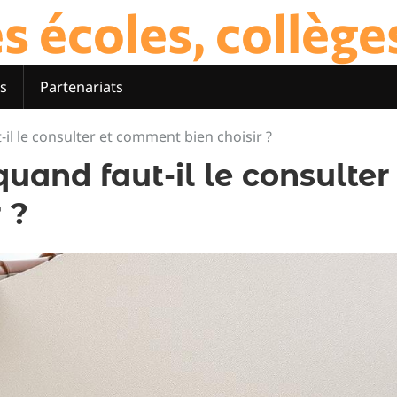
 écoles, collèges 
s
Partenariats
-il le consulter et comment bien choisir ?
quand faut-il le consulter
 ?