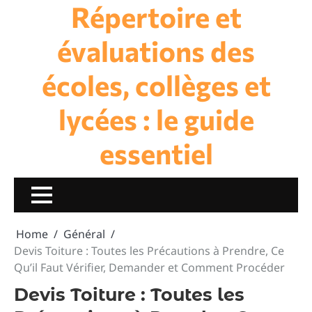
Répertoire et
Skip
to
content
évaluations des
écoles, collèges et
lycées : le guide
essentiel
Home
Général
Devis Toiture : Toutes les Précautions à Prendre, Ce
Qu’il Faut Vérifier, Demander et Comment Procéder
Devis Toiture : Toutes les