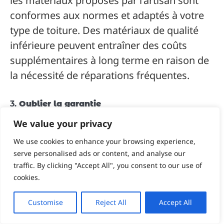
les matériaux proposés par l’artisan sont
conformes aux normes et adaptés à votre
type de toiture. Des matériaux de qualité
inférieure peuvent entraîner des coûts
supplémentaires à long terme en raison de
la nécessité de réparations fréquentes.
3.
Oublier la garantie
We value your privacy
Ne négligez pas la question de la
garantie
.
Un devis de toiture sérieux doit inclure des
We use cookies to enhance your browsing experience,
serve personalised ads or content, and analyse our
garanties sur la
main-d’œuvre
traffic. By clicking "Accept All", you consent to our use of
(généralement de 2 à 10 ans) et sur les
cookies.
matériaux. Cela vous protège contre les
défauts de fabrication ou les malfaçons qui
Customise
Reject All
Accept All
pourraient apparaître après les travaux.