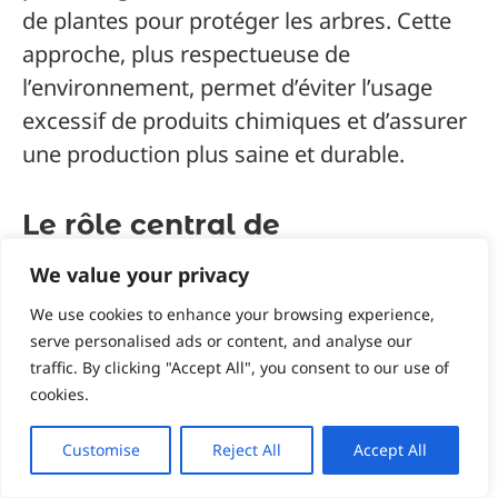
de plantes pour protéger les arbres. Cette
approche, plus respectueuse de
l’environnement, permet d’éviter l’usage
excessif de produits chimiques et d’assurer
une production plus saine et durable.
Le rôle central de
l’arboriculteur dans la
We value your privacy
transition écologique
We use cookies to enhance your browsing experience,
serve personalised ads or content, and analyse our
L’arboriculteur, par son expertise et son
traffic. By clicking "Accept All", you consent to our use of
cookies.
savoir-faire, est un acteur clé dans la
transition écologique des espaces agricoles
Customise
Reject All
Accept All
et urbains. En choisissant des pratiques