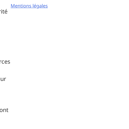
Mentions légales
ité
rces
our
sont