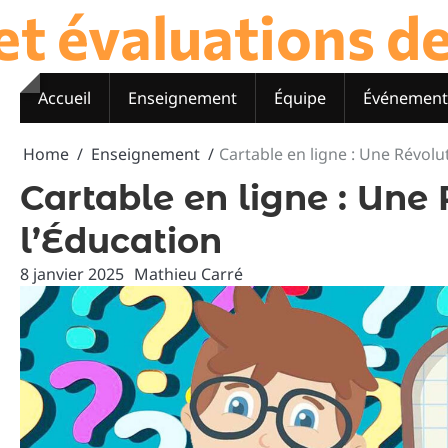
t évaluations des
Skip
to
content
Accueil
Enseignement
Équipe
Événement
Home
Enseignement
Cartable en ligne : Une Révol
Cartable en ligne : Une
l’Éducation
8 janvier 2025
Mathieu Carré